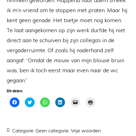
hinniken geworden. Happend naar adem smeek
ik m’n vriend om te stoppen met praten. Maar hij
kent geen genade. Het toetje moet nog komen.
Te laat aangekomen op zijn werk durfde hij niet
direct aan te schuiven bij zijn collega’s in de
vergaderruimte. Of zoals hij naderhand zelf
aangaf: “Omdat de mouw van mijn blouse bruin
was, ben ik toch eerst maar even naar de wc
gegaan.”
Dit delen:
K
K
K
K
K
K
l
l
l
l
l
l
i
i
i
i
i
i
k
k
k
k
k
k
o
o
o
o
o
o
m
m
m
m
m
m
t
t
t
o
d
a
e
e
e
p
i
f
Categorie:
Geen categorie
,
Vrije woorden
d
d
d
L
t
t