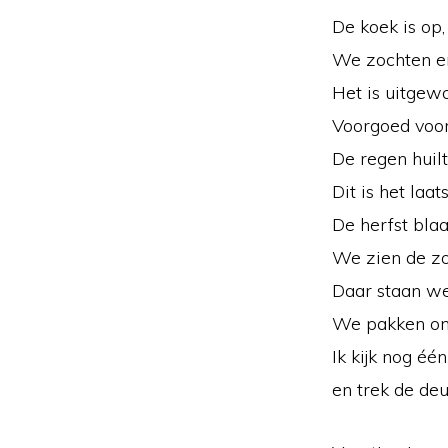
De koek is op,
We zochten en
Het is uitgew
Voorgoed voor
De regen huilt
Dit is het laat
De herfst blaa
We zien de zo
Daar staan we 
We pakken onz
Ik kijk nog éé
en trek de deur