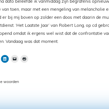
 na dato beleefde ik vanmiddag zijn begrafenis opnieuw
 van toen, maar met een mengeling van melancholie en
d er bij mij boven op zolder een doos met daarin de mu
tdienst. ‘Het Laatste Jaar’ van Robert Long, op cd gebr
opend omdat ik ergens wel wist dat de confrontatie va
en. Vandaag was dat moment.
K
K
K
l
l
l
i
i
i
k
k
k
o
o
o
m
m
m
m
o
d
a
p
i
f
ije woorden
L
t
t
i
t
e
n
e
d
k
e
r
e
-
u
d
m
k
I
a
k
W
n
i
e
t
l
n