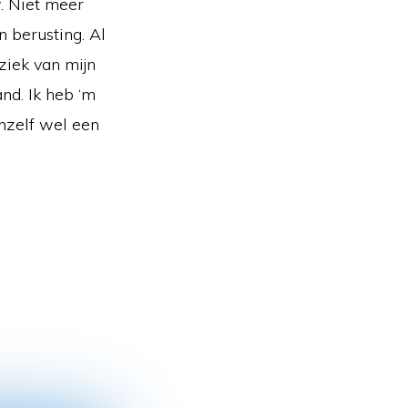
. Niet meer
 berusting. Al
ziek van mijn
and. Ik heb ‘m
nzelf wel een