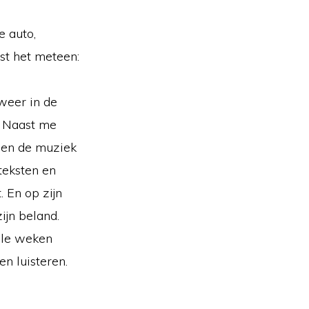
e auto,
st het meteen:
weer in de
t. Naast me
bben de muziek
teksten en
. En op zijn
ijn beland.
kele weken
n luisteren.