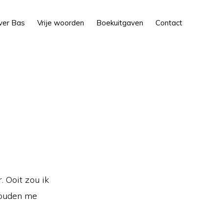
Show
ver Bas
Vrije woorden
Boekuitgaven
Contact
Search
 Ooit zou ik
zouden me