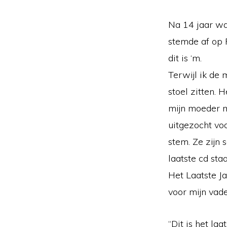
Na 14 jaar wa
stemde af op 
dit is ‘m.
Terwijl ik de
stoel zitten. 
mijn moeder m
uitgezocht vo
stem. Ze zijn 
laatste cd sta
Het Laatste Ja
voor mijn vad
“Dit is het laa