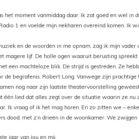
s het moment vanmiddag daar. Ik zat goed en wel in d
Radio 1 en voelde mijn nekharen overeind komen. Ik wi
 muziek en de woorden in me opnam, zag ik mijn vader 
Het magere lijf. De holle ogen waaruit berusting spreek
et een machteloze blik. De strijd is gestreden. Ze he
or de begrafenis. Robert Long. Vanwege zijn prachtige 
samen nog naar zijn laatste theatervoorstelling geweest
at één lied dat alles zegt over de situatie waarin ze nu z
ar. Ik vraag of ik het mag horen. En zo zitten we – en
ers dood, met z’n drieën in de woonkamer. We zwijgen e
tste jaar van jou en mij.