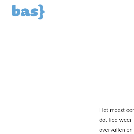
Spring
Door
naar
naar
de
de
hoofdnavigatie
hoofd
inhoud
Het moest een
dat lied wee
overvallen en