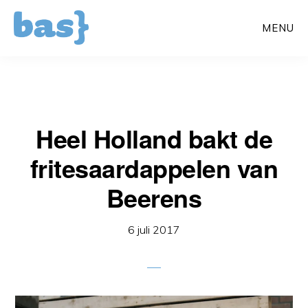
Door
MENU
naar
de
hoofd
inhoud
Heel Holland bakt de
fritesaardappelen van
Beerens
6 juli 2017